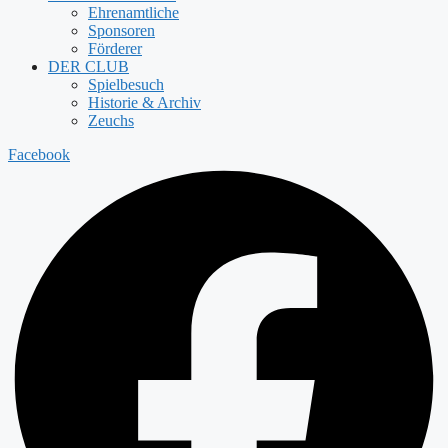
Ehrenamtliche
Sponsoren
Förderer
DER CLUB
Spielbesuch
Historie & Archiv
Zeuchs
Facebook