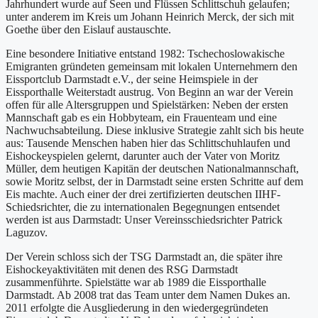
Jahrhundert wurde auf Seen und Flüssen Schlittschuh gelaufen;
unter anderem im Kreis um Johann Heinrich Merck, der sich mit
Goethe über den Eislauf austauschte.
Eine besondere Initiative entstand 1982: Tschechoslowakische
Emigranten gründeten gemeinsam mit lokalen Unternehmern den
Eissportclub Darmstadt e.V., der seine Heimspiele in der
Eissporthalle Weiterstadt austrug. Von Beginn an war der Verein
offen für alle Altersgruppen und Spielstärken: Neben der ersten
Mannschaft gab es ein Hobbyteam, ein Frauenteam und eine
Nachwuchsabteilung. Diese inklusive Strategie zahlt sich bis heute
aus: Tausende Menschen haben hier das Schlittschuhlaufen und
Eishockeyspielen gelernt, darunter auch der Vater von Moritz
Müller, dem heutigen Kapitän der deutschen Nationalmannschaft,
sowie Moritz selbst, der in Darmstadt seine ersten Schritte auf dem
Eis machte. Auch einer der drei zertifizierten deutschen IIHF-
Schiedsrichter, die zu internationalen Begegnungen entsendet
werden ist aus Darmstadt: Unser Vereinsschiedsrichter Patrick
Laguzov.
Der Verein schloss sich der TSG Darmstadt an, die später ihre
Eishockeyaktivitäten mit denen des RSG Darmstadt
zusammenführte. Spielstätte war ab 1989 die Eissporthalle
Darmstadt. Ab 2008 trat das Team unter dem Namen Dukes an.
2011 erfolgte die Ausgliederung in den wiedergegründeten