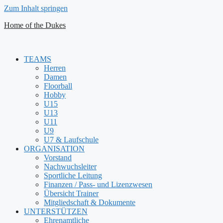
Zum Inhalt springen
Home of the Dukes
TEAMS
Herren
Damen
Floorball
Hobby
U15
U13
U11
U9
U7 & Laufschule
ORGANISATION
Vorstand
Nachwuchsleiter
Sportliche Leitung
Finanzen / Pass- und Lizenzwesen
Übersicht Trainer
Mitgliedschaft & Dokumente
UNTERSTÜTZEN
Ehrenamtliche