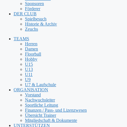
Sponsoren
Förderer
DER CLUB
Spielbesuch
Historie & Archiv
Zeuchs
TEAMS
Herren
Damen
Floorball
Hobby
U15
U13
U11
U9
U7 & Laufschule
ORGANISATION
Vorstand
Nachwuchsleiter
Sportliche Leitung
Finanzen / Pass- und Lizenzwesen
Übersicht Trainer
Mitgliedschaft & Dokumente
UNTERSTÜTZEN